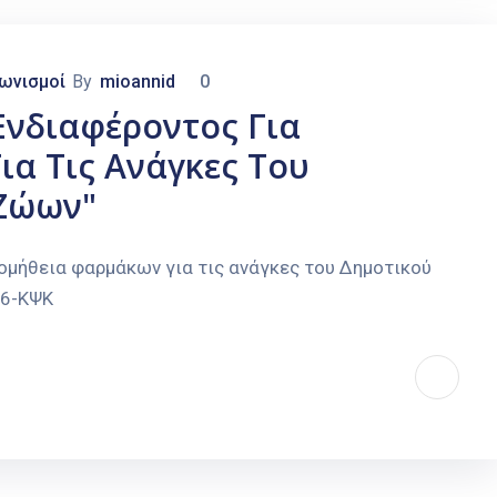
γωνισμοί
By
mioannid
0
νδιαφέροντος Για
α Τις Ανάγκες Του
Ζώων"
μήθεια φαρμάκων για τις ανάγκες του Δημοτικού
Ρ6-ΚΨΚ