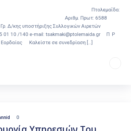
ΟΜΟΣ ΚΟΖΑΝΗΣ Πτολεμαΐδα:
ΙΑΣ Αριθμ. Πρωτ: 6588
Γρ. Δ/κης υποστήριξης Συλλογικών Αιρετών
 01 10 /140 e-mail: tsakmaki@ptolemaida.gr Π Ρ
υ Εορδαίας Καλείστε σε συνεδρίαση […]
nnid
0
ουργία Υπηρεσιών Του