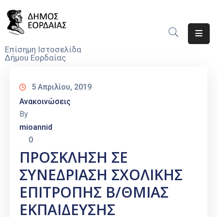
Αρχική
Επίσημη Ιστοσελίδα
Δήμου Εορδαίας
Ο
Δήμος
5 Απριλίου, 2019
Νέα
Ανακοινώσεις
By
Υπηρεσίες
mioannid
Του
0
Δήμου
ΠΡΟΣΚΛΗΣΗ ΣΕ
Προσκλήσεις
ΣΥΝΕΔΡΙΑΣΗ ΣΧΟΛΙΚΗΣ
Αποφάσεις
ΕΠΙΤΡΟΠΗΣ Β/ΘΜΙΑΣ
ΕΚΠΑΙΔΕΥΣΗΣ
Τηλέφωνα