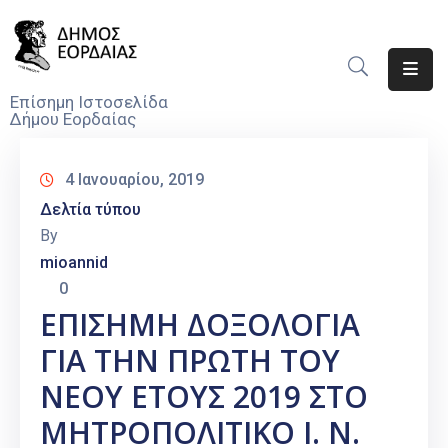
Αρχική
Επίσημη Ιστοσελίδα
Δήμου Εορδαίας
Ο
Δήμος
4 Ιανουαρίου, 2019
Νέα
Δελτία τύπου
By
Υπηρεσίες
mioannid
Του
0
Δήμου
ΕΠΙΣΗΜΗ ΔΟΞΟΛΟΓΙΑ
Προσκλήσεις
ΓΙΑ ΤΗΝ ΠΡΩΤΗ ΤΟΥ
Αποφάσεις
ΝΕΟΥ ΕΤΟΥΣ 2019 ΣΤΟ
ΜΗΤΡΟΠΟΛΙΤΙΚΟ Ι. Ν.
Τηλέφωνα