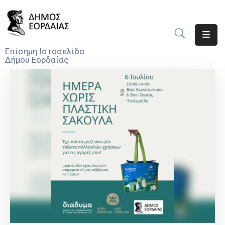
Αρχική
Επίσημη Ιστοσελίδα
Δήμου Εορδαίας
Ο
Δήμος
Νέα
Υπηρεσίες
Του
Δήμου
Προσκλήσεις
Αποφάσεις
Τηλέφωνα