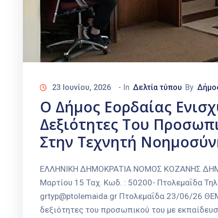
23 Ιουνίου, 2026
- In
Δελτία τύπου
By
Δήμο
Ο Δήμος Εορδαίας Ενισχ
Δεξιότητες Του Προσωπ
Στην Τεχνητή Νοημοσύν
ΕΛΛΗΝΙΚΗ ΔΗΜΟΚΡΑΤΙΑ ΝΟΜΟΣ ΚΟΖΑΝΗΣ ΔΗΜΟΣ
Μαρτίου 15 Ταχ. Κωδ. : 50200- Πτολεμαΐδα Τηλ
grtyp@ptolemaida.gr Πτολεμαΐδα 23/06/26 ΘΕΜ
δεξιότητες του προσωπικού του με εκπαίδευσ