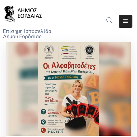
Αρχική
Επίσημη Ιστοσελίδα
Δήμου Εορδαίας
Ο
Δήμος
Νέα
Υπηρεσίες
Του
Δήμου
Προσκλήσεις
Αποφάσεις
Τηλέφωνα