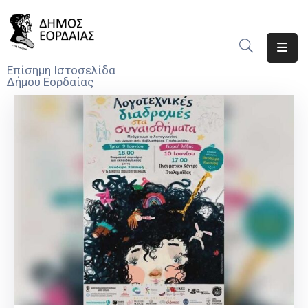
Αρχική
Επίσημη Ιστοσελίδα
Δήμου Εορδαίας
Ο
Δήμος
Νέα
Υπηρεσίες
Του
Δήμου
Προσκλήσεις
Αποφάσεις
Τηλέφωνα