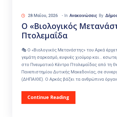
28 Μαΐου, 2026
- In
Ανακοινώσεις
By
Δήμο
Ο «Βιολογικός Μετανάστ
Πτολεμαΐδα
🎭 Ο «Βιολογικός Μετανάστης» του Αρκά έρχε
γεμάτη σαρκασμό, ευφυές χιούμορ και… εσωτερ
στο Πνευματικό Κέντρο Πτολεμαΐδας από τη Θ
Πανεπιστημίου Δυτικής Μακεδονίας, σε συνερ
(ΔΗΠΑΙΘΕ). Ο Αρκάς βάζει τα ανθρώπινα όργαν
Continue Reading