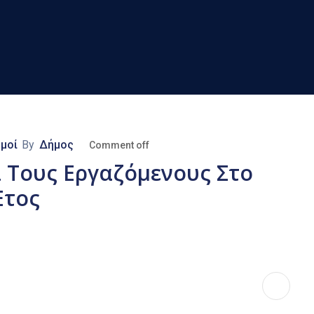
σμοί
By
Δήμος
Comment off
 Τους Εργαζόμενους Στο
Έτος