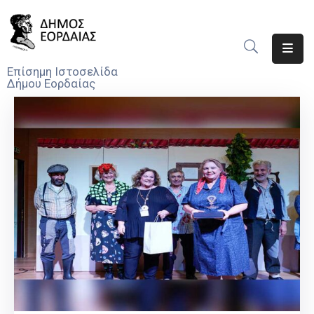
Αρχική
Επίσημη Ιστοσελίδα
Δήμου Εορδαίας
Ο
Δήμος
Νέα
Υπηρεσίες
Του
Δήμου
Προσκλήσεις
Αποφάσεις
Τηλέφωνα