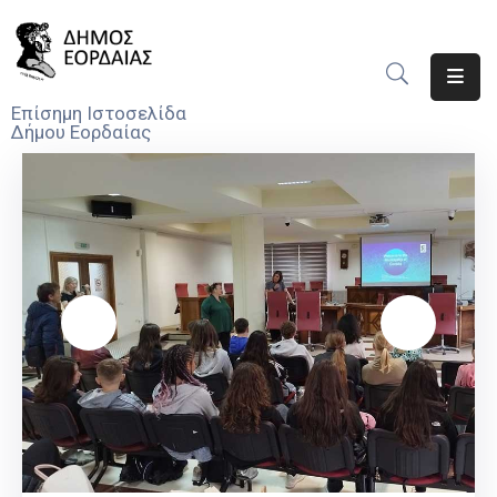
Αρχική
Επίσημη Ιστοσελίδα
Δήμου Εορδαίας
Ο
Δήμος
Νέα
Υπηρεσίες
Του
Δήμου
Προσκλήσεις
Αποφάσεις
Τηλέφωνα