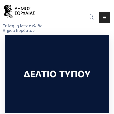
Αρχική
Επίσημη Ιστοσελίδα
Δήμου Εορδαίας
Ο
Δήμος
Νέα
Υπηρεσίες
Του
Δήμου
Προσκλήσεις
Αποφάσεις
Τηλέφωνα