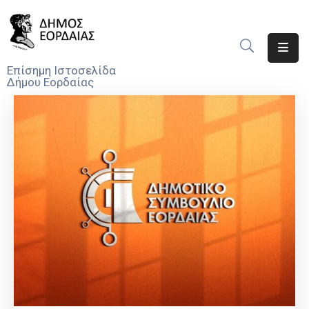
Αρχική
Επίσημη Ιστοσελίδα
Δήμου Εορδαίας
Ο
Δήμος
Νέα
Υπηρεσίες
Του
Δήμου
Προσκλήσεις
Αποφάσεις
Τηλέφωνα