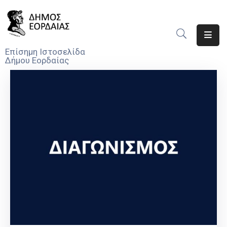
Αρχική
Επίσημη Ιστοσελίδα
Δήμου Εορδαίας
Ο
Δήμος
Νέα
Υπηρεσίες
Του
Δήμου
Προσκλήσεις
Αποφάσεις
Τηλέφωνα