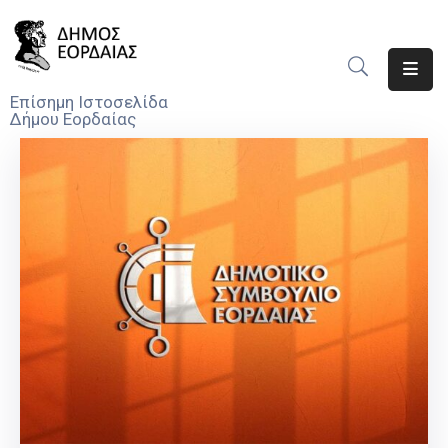
Αρχική
Επίσημη Ιστοσελίδα
Δήμου Εορδαίας
Ο
Δήμος
Νέα
Υπηρεσίες
Του
Δήμου
Προσκλήσεις
Αποφάσεις
Τηλέφωνα