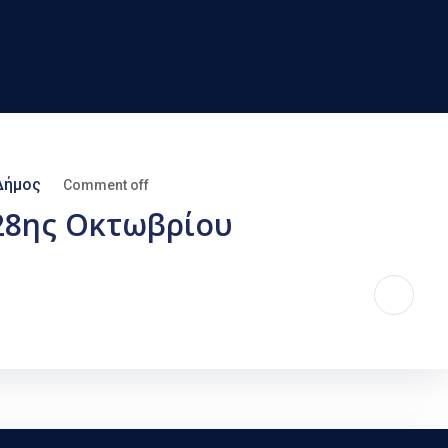
Δήμος
Comment off
28ης Οκτωβρίου