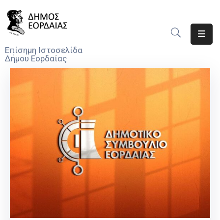
Αρχική
Επίσημη Ιστοσελίδα
Δήμου Εορδαίας
Ο
Δήμος
Νέα
Υπηρεσίες
Του
Δήμου
Προσκλήσεις
Αποφάσεις
Τηλέφωνα