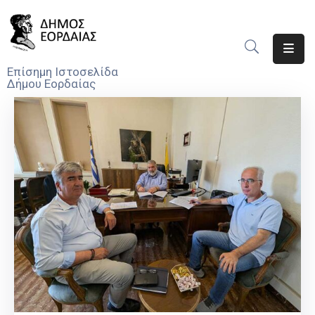
Αρχική
Επίσημη Ιστοσελίδα
Δήμου Εορδαίας
Ο
Δήμος
Νέα
Υπηρεσίες
Του
Δήμου
Προσκλήσεις
Αποφάσεις
Τηλέφωνα