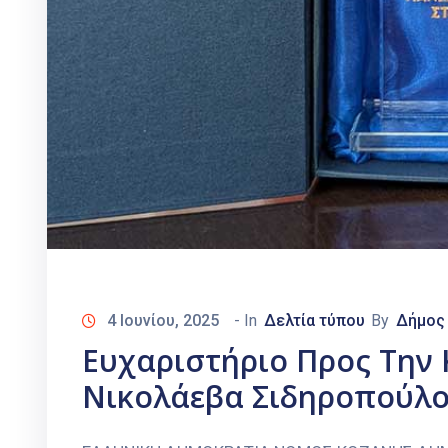
4 Ιουνίου, 2025
- In
Δελτία τύπου
By
Δήμος
Ευχαριστήριο Προς Την 
Νικολάεβα Σιδηροπούλ