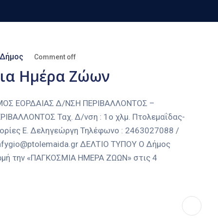
Δήμος
Comment off
μια Ημέρα Ζώων
ΟΣ ΕΟΡΔΑΙΑΣ Δ/ΝΣΗ ΠΕΡΙΒΑΛΛΟΝΤΟΣ –
ΒΑΛΛΟΝΤΟΣ Ταχ. Δ/νση : 1ο χλμ. Πτολεμαΐδας-
ρίες Ε. Δεληγεώργη Τηλέφωνο : 2463027088 /
tafygio@ptolemaida.gr ΔΕΛΤΙΟ ΤΥΠΟΥ Ο Δήμος
ορμή την «ΠΑΓΚΟΣΜΙΑ ΗΜΕΡΑ ΖΩΩΝ» στις 4