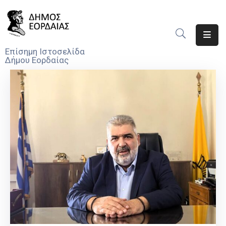
Αρχική
Επίσημη Ιστοσελίδα
Δήμου Εορδαίας
Ο
Δήμος
Νέα
Υπηρεσίες
Του
Δήμου
Προσκλήσεις
Αποφάσεις
Τηλέφωνα