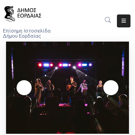
Αρχική
Επίσημη Ιστοσελίδα
Δήμου Εορδαίας
Ο
Δήμος
Νέα
Υπηρεσίες
Του
Δήμου
Προσκλήσεις
Αποφάσεις
Τηλέφωνα