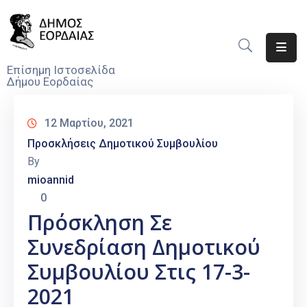
Αρχική
Επίσημη Ιστοσελίδα
Δήμου Εορδαίας
Ο
Δήμος
12 Μαρτίου, 2021
Νέα
Προσκλήσεις Δημοτικού Συμβουλίου
By
Υπηρεσίες
mioannid
Του
0
Δήμου
Πρόσκληση Σε
Προσκλήσεις
Συνεδρίαση Δημοτικού
Αποφάσεις
Συμβουλίου Στις 17-3-
2021
Τηλέφωνα