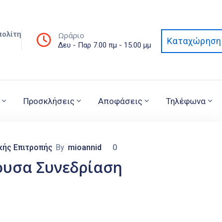
πολίτη
Ωράριο
Καταχώρηση 
Δευ - Παρ 7.00 πμ - 15.00 μμ
Προσκλήσεις
Αποφάσεις
Τηλέφωνα
κής Επιτροπής
By
mioannid
0
ουσα Συνεδρίαση
Α ΝΟΜΟΣ ΚΟΖΑΝΗΣ