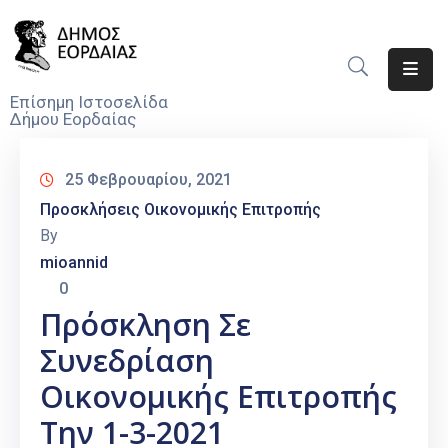
Αρχική
Επίσημη Ιστοσελίδα
Δήμου Εορδαίας
Ο
Δήμος
25 Φεβρουαρίου, 2021
Νέα
Προσκλήσεις Οικονομικής Επιτροπής
By
Υπηρεσίες
mioannid
Του
0
Δήμου
Πρόσκληση Σε
Προσκλήσεις
Συνεδρίαση
Αποφάσεις
Οικονομικής Επιτροπής
Την 1-3-2021
Τηλέφωνα