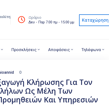
πολίτη
Ωράριο
Καταχώρηση 
Δευ - Παρ 7.00 πμ - 15.00 μμ
Προσκλήσεις
Αποφάσεις
Τηλέφωνα
ioannid
0
ξαγωγή Κλήρωσης Για Τον
λλήλων Ως Μέλη Των
Προμηθειών Και Υπηρεσιών