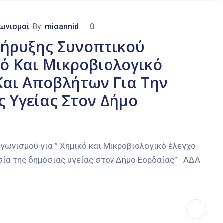
γωνισμοί
By
mioannid
0
ακήρυξης Συνοπτικού
κό Και Μικροβιολογικό
Και Αποβλήτων Για Την
 Υγείας Στον Δήμο
αγωνισμού για ” Χημικό και Μικροβιολογικό έλεγχο
σία της δημόσιας υγείας στον Δήμο Εορδαίας” ΑΔΑ