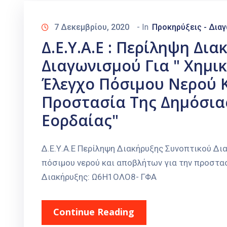
7 Δεκεμβρίου, 2020
- In
Προκηρύξεις - Δια
Δ.Ε.Υ.Α.Ε : Περίληψη Δι
Διαγωνισμού Για " Χημι
Έλεγχο Πόσιμου Νερού 
Προστασία Της Δημόσιας
Εορδαίας"
Δ.Ε.Υ.Α.Ε Περίληψη Διακήρυξης Συνοπτικού Δι
πόσιμου νερού και αποβλήτων για την προστα
Διακήρυξης: Ω6Η1ΟΛΟ8- ΓΦΑ
Continue Reading