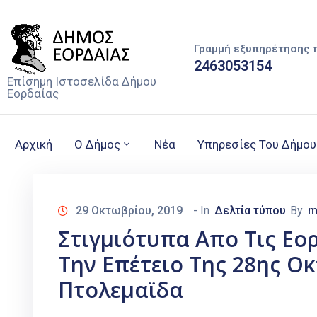
Γραμμή εξυπηρέτησης 
2463053154
Επίσημη Ιστοσελίδα Δήμου
Εορδαίας
Αρχική
Ο Δήμος
Νέα
Υπηρεσίες Του Δήμου
29 Οκτωβρίου, 2019
- In
Δελτία τύπου
By
m
Στιγμιότυπα Απο Τις Εο
Την Επέτειο Της 28ης Ο
Πτολεμαϊδα