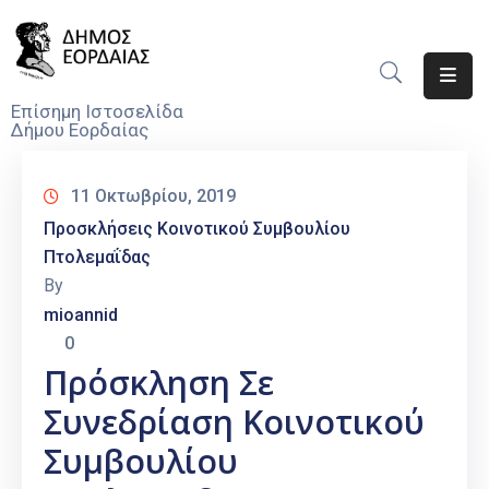
Αρχική
Επίσημη Ιστοσελίδα
Δήμου Εορδαίας
Ο
Δήμος
11 Οκτωβρίου, 2019
Νέα
Προσκλήσεις Κοινοτικού Συμβουλίου
Πτολεμαΐδας
Υπηρεσίες
By
Του
mioannid
Δήμου
0
Προσκλήσεις
Πρόσκληση Σε
Συνεδρίαση Κοινοτικού
Αποφάσεις
Συμβουλίου
Τηλέφωνα