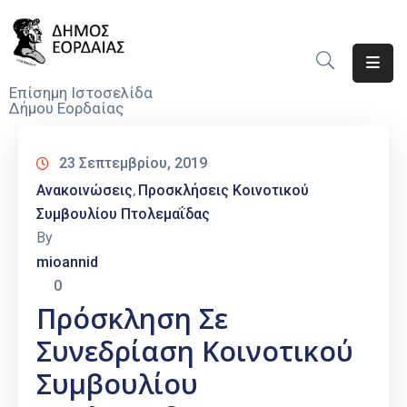
Αρχική
Επίσημη Ιστοσελίδα
Δήμου Εορδαίας
Ο
Δήμος
23 Σεπτεμβρίου, 2019
Νέα
Ανακοινώσεις
Προσκλήσεις Κοινοτικού
‚
Συμβουλίου Πτολεμαΐδας
Υπηρεσίες
By
Του
mioannid
Δήμου
0
Προσκλήσεις
Πρόσκληση Σε
Συνεδρίαση Κοινοτικού
Αποφάσεις
Συμβουλίου
Τηλέφωνα