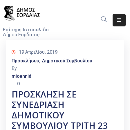
Αρχική
Επίσημη Ιστοσελίδα
Δήμου Εορδαίας
Ο
Δήμος
19 Απριλίου, 2019
Νέα
Προσκλήσεις Δημοτικού Συμβουλίου
By
Υπηρεσίες
mioannid
Του
0
Δήμου
ΠΡΟΣΚΛΗΣΗ ΣΕ
Προσκλήσεις
ΣΥΝΕΔΡΙΑΣΗ
Αποφάσεις
ΔΗΜΟΤΙΚΟΥ
ΣΥΜΒΟΥΛΙΟΥ ΤΡΙΤΗ 23
Τηλέφωνα