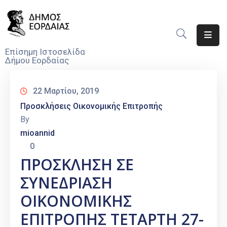
Αρχική
Επίσημη Ιστοσελίδα
Δήμου Εορδαίας
Ο
Δήμος
22 Μαρτίου, 2019
Νέα
Προσκλήσεις Οικονομικής Επιτροπής
By
Υπηρεσίες
mioannid
Του
0
Δήμου
ΠΡΟΣΚΛΗΣΗ ΣΕ
Προσκλήσεις
ΣΥΝΕΔΡΙΑΣΗ
Αποφάσεις
ΟΙΚΟΝΟΜΙΚΗΣ
ΕΠΙΤΡΟΠΗΣ ΤΕΤΑΡΤΗ 27-
Τηλέφωνα