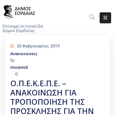
Αρχική
Επίσημη Ιστοσελίδα
Δήμου Εορδαίας
Ο
Δήμος
20 Φεβρουαρίου, 2019
Νέα
Ανακοινώσεις
By
Υπηρεσίες
mioannid
Του
0
Δήμου
Ο.Π.Ε.Κ.Ε.Π.Ε. –
Προσκλήσεις
ΑΝΑΚΟΙΝΩΣΗ ΓΙΑ
Αποφάσεις
ΤΡΟΠΟΠΟΙΗΣΗ ΤΗΣ
ΠΡΟΣΚΛΗΣΗΣ ΓΙΑ ΤΗΝ
Τηλέφωνα