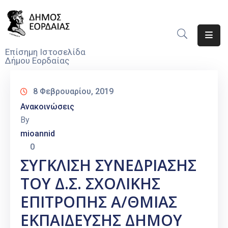
Αρχική
Επίσημη Ιστοσελίδα
Δήμου Εορδαίας
Ο
Δήμος
8 Φεβρουαρίου, 2019
Νέα
Ανακοινώσεις
By
Υπηρεσίες
mioannid
Του
0
Δήμου
ΣΥΓΚΛΙΣΗ ΣΥΝΕΔΡΙΑΣΗΣ
Προσκλήσεις
ΤΟΥ Δ.Σ. ΣΧΟΛΙΚΗΣ
Αποφάσεις
ΕΠΙΤΡΟΠΗΣ Α/ΘΜΙΑΣ
ΕΚΠΑΙΔΕΥΣΗΣ ΔΗΜΟΥ
Τηλέφωνα