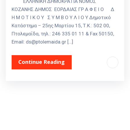
ΕΛΛΗΝΙΚΗ ΔΗΜΟΚΡΑΤΙΑ ΝΟΜΟΣ
Καιρός
ΚΟΖΑΝΗΣ ΔΗΜΟΣ ΕΟΡΔΑΙΑΣ ΓΡ Α Φ Ε Ι Ο Δ
Η Μ Ο Τ Ι Κ Ο Υ Σ Υ Μ Β Ο Υ Λ Ι Ο Υ Δημοτικό
Κατάστημα – 25ης Μαρτίου 15, Τ.Κ.: 502 00,
Πτολεμαΐδα, τηλ.: 246 335 01 11 & Fax 50150,
Email: ds@ptolemaida.gr […]
Continue Reading