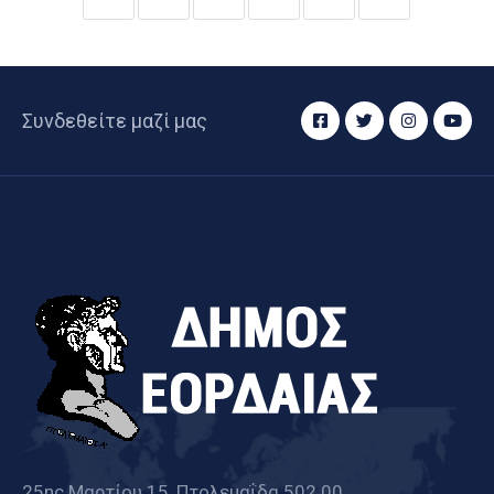
Συνδεθείτε μαζί μας
25ης Μαρτίου 15, Πτολεμαΐδα 502 00