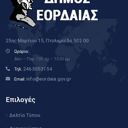
25ης Μαρτίου 15, Πτολεμαΐδα 502 00
Ωράριο:
Δευ – Παρ 7.00 πμ – 15.00 μμ
2463053154
Τηλ:
info@eordaia.gov.gr
Email:
Επιλογές
Δελτία Τύπου