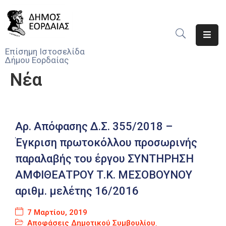
Αρχική
Επίσημη Ιστοσελίδα
Δήμου Εορδαίας
Ο
Νέα
Δήμος
Νέα
Υπηρεσίες
Αρ. Απόφασης Δ.Σ. 355/2018 –
Του
Έγκριση πρωτοκόλλου προσωρινής
Δήμου
παραλαβής του έργου ΣΥΝΤΗΡΗΣΗ
Προσκλήσεις
ΑΜΦΙΘΕΑΤΡΟΥ Τ.Κ. ΜΕΣΟΒΟΥΝΟΥ
αριθμ. μελέτης 16/2016
Αποφάσεις
7 Μαρτίου, 2019
Τηλέφωνα
Αποφάσεις Δημοτικού Συμβουλίου
,