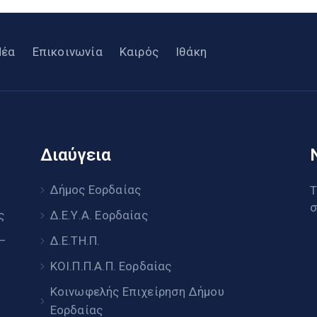
Νέα
Επικοινωνία
Καιρός
Ιθάκη
Διαύγεια
υ
Δήμος Εορδαίας
Τ
σ
ς
Δ.Ε.Υ.Α. Εορδαίας
 –
Δ.Ε.ΤΗ.Π.
ΚΟΙ.Π.Π.Α.Π. Εορδαίας
Κοινωφελής Επιχείρηση Δήμου
Εορδαίας