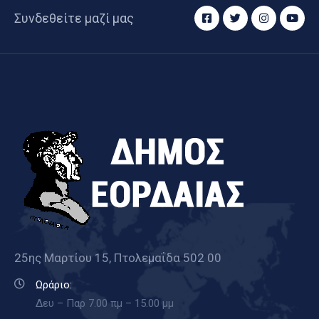
Συνδεθείτε μαζί μας
25ης Μαρτίου 15, Πτολεμαΐδα 502 00
Ωράριο:
Δευ – Παρ 7.00 πμ – 15.00 μμ