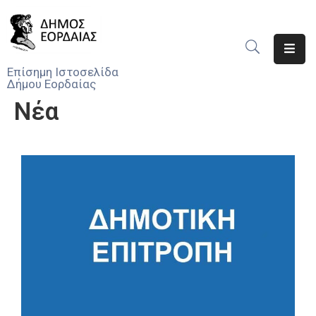
Αρχική
Επίσημη Ιστοσελίδα
Δήμου Εορδαίας
Ο
Νέα
Δήμος
Νέα
Υπηρεσίες
Του
Δήμου
Προσκλήσεις
Αποφάσεις
Τηλέφωνα