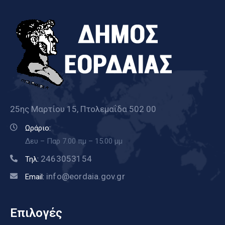
25ης Μαρτίου 15, Πτολεμαΐδα 502 00
Ωράριο:
Δευ – Παρ 7.00 πμ – 15.00 μμ
2463053154
Τηλ:
info@eordaia.gov.gr
Email:
Επιλογές