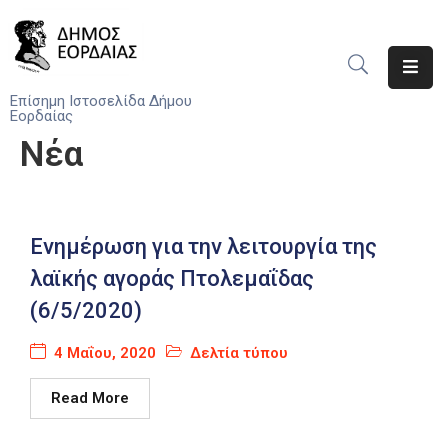
Αρχική
Επίσημη Ιστοσελίδα Δήμου
Εορδαίας
Ο
Νέα
Δήμος
Νέα
Ενημέρωση για την λειτουργία της
Υπηρεσίες
Του
λαϊκής αγοράς Πτολεμαΐδας
Δήμου
(6/5/2020)
Προσκλήσεις
4 Μαΐου, 2020
Δελτία τύπου
Αποφάσεις
Read More
Τηλέφωνα