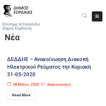
Αρχική
Επίσημη Ιστοσελίδα
Δήμου Εορδαίας
Ο
Νέα
Δήμος
Νέα
Υπηρεσίες
ΔΕΔΔΗΕ – Ανακοίνωηση Διακοπή
Του
Ηλεκτρικού Ρεύματος την Κυριακή
Δήμου
31-05-2020
Προσκλήσεις
28 Μαΐου, 2020
Ανακοινώσεις
Αποφάσεις
Read More
Τηλέφωνα