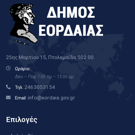
25ης Μαρτίου 15, Πτολεμαΐδα 502 00
Ωράριο:
Δευ – Παρ 7.00 πμ – 15.00 μμ
2463053154
Τηλ:
info@eordaia.gov.gr
Email:
Επιλογές