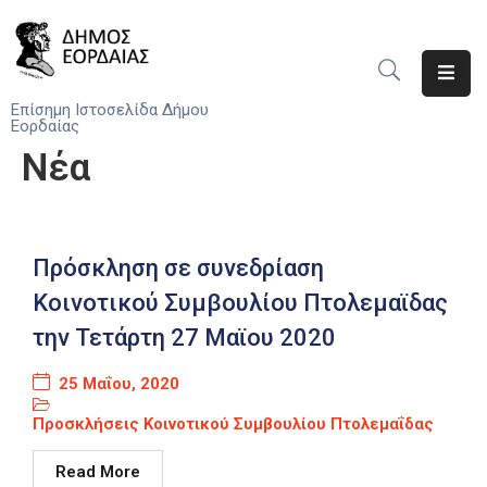
Αρχική
Επίσημη Ιστοσελίδα Δήμου
Εορδαίας
Ο
Νέα
Δήμος
Νέα
Πρόσκληση σε συνεδρίαση
Υπηρεσίες
Του
Κοινοτικού Συμβουλίου Πτολεμαϊδας
Δήμου
την Τετάρτη 27 Μαϊου 2020
Προσκλήσεις
25 Μαΐου, 2020
Αποφάσεις
Προσκλήσεις Κοινοτικού Συμβουλίου Πτολεμαΐδας
Τηλέφωνα
Read More