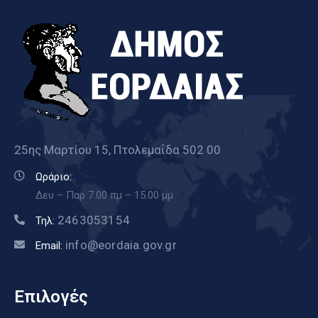
25ης Μαρτίου 15, Πτολεμαΐδα 502 00
Ωράριο:
Δευ – Παρ 7.00 πμ – 15.00 μμ
2463053154
Τηλ:
info@eordaia.gov.gr
Email:
Επιλογές