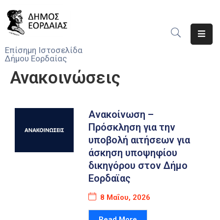
Αρχική
Επίσημη Ιστοσελίδα
Δήμου Εορδαίας
Ο
Ανακοινώσεις
Δήμος
Νέα
Ανακοίνωση –
Υπηρεσίες
Πρόσκληση για την
Του
υποβολή αιτήσεων για
Δήμου
άσκηση υποψηφίου
δικηγόρου στον Δήμο
Προσκλήσεις
Εορδαϊας
Αποφάσεις
8 Μαΐου, 2026
Τηλέφωνα
Read More