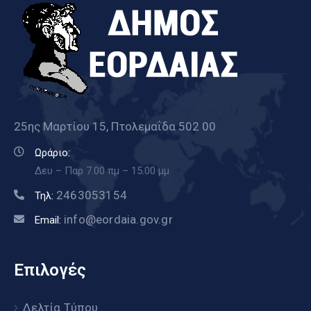
25ης Μαρτίου 15, Πτολεμαΐδα 502 00
Ωράριο:
Δευ – Παρ 7.00 πμ – 15.00 μμ
2463053154
Τηλ:
info@eordaia.gov.gr
Email:
Επιλογές
Δελτία Τύπου