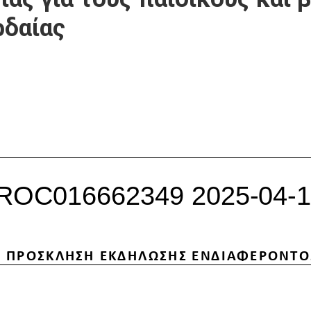
ρδαίας