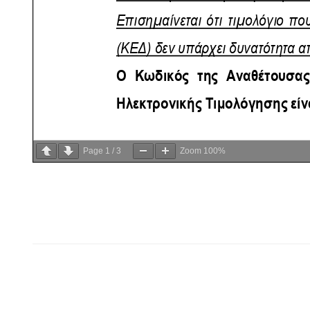
Page
1
/
3
Zoom
100%