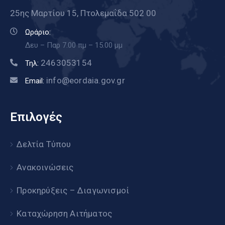
25ης Μαρτίου 15, Πτολεμαΐδα 502 00
Ωράριο:
Δευ – Παρ 7.00 πμ – 15.00 μμ
2463053154
Τηλ:
info@eordaia.gov.gr
Email:
Επιλογές
Δελτία Τύπου
Ανακοινώσεις
Προκηρύξεις – Διαγωνισμοί
Καταχώρηση Αιτήματος