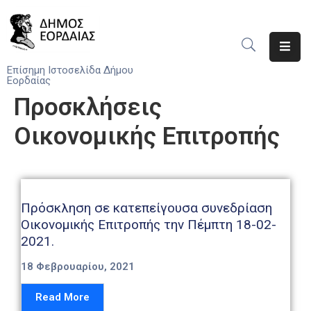
Αρχική
Επίσημη Ιστοσελίδα Δήμου
Εορδαίας
Ο
Προσκλήσεις
Δήμος
Οικονομικής Επιτροπής
Νέα
Υπηρεσίες
Του
Δήμου
Πρόσκληση σε κατεπείγουσα συνεδρίαση
Οικονομικής Επιτροπής την Πέμπτη 18-02-
Προσκλήσεις
2021.
Αποφάσεις
18 Φεβρουαρίου, 2021
Read More
Τηλέφωνα