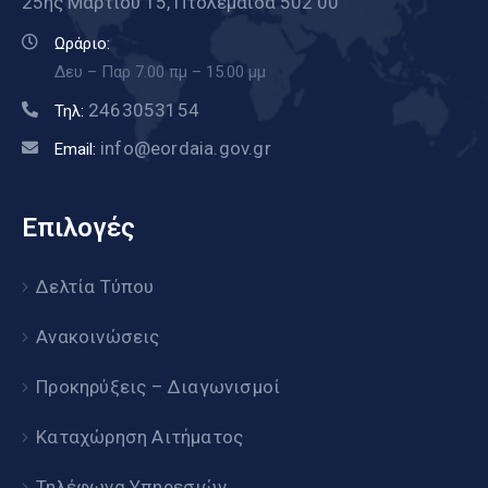
25ης Μαρτίου 15, Πτολεμαΐδα 502 00
Ωράριο:
Δευ – Παρ 7.00 πμ – 15.00 μμ
2463053154
Τηλ:
info@eordaia.gov.gr
Email:
Επιλογές
Δελτία Τύπου
Ανακοινώσεις
Προκηρύξεις – Διαγωνισμοί
Καταχώρηση Αιτήματος
Τηλέφωνα Υπηρεσιών