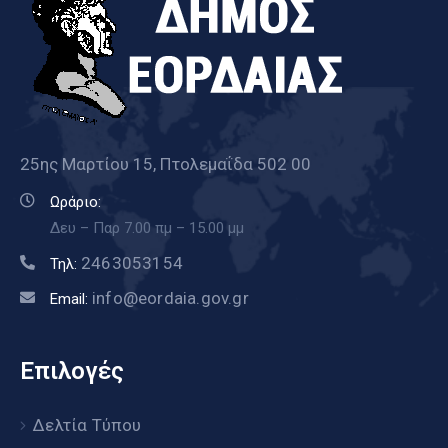
25ης Μαρτίου 15, Πτολεμαΐδα 502 00
Ωράριο:
Δευ – Παρ 7.00 πμ – 15.00 μμ
2463053154
Τηλ:
info@eordaia.gov.gr
Email:
Επιλογές
Δελτία Τύπου