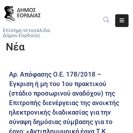
Αρχική
Επίσημη Ιστοσελίδα
Δήμου Εορδαίας
Ο
Νέα
Δήμος
Νέα
Υπηρεσίες
Αρ. Απόφασης Ο.Ε. 178/2018 –
Του
Έγκριση ή μη του 1ου πρακτικού
Δήμου
(στάδιο προσωρινού αναδόχου) της
Προσκλήσεις
Επιτροπής διενέργειας της ανοικτής
ηλεκτρονικής διαδικασίας για την
Αποφάσεις
σύναψη δημόσιας σύμβασης για το
Τηλέφωνα
έργο: «Αντιπλημμυρικά έργα Τ.Κ.