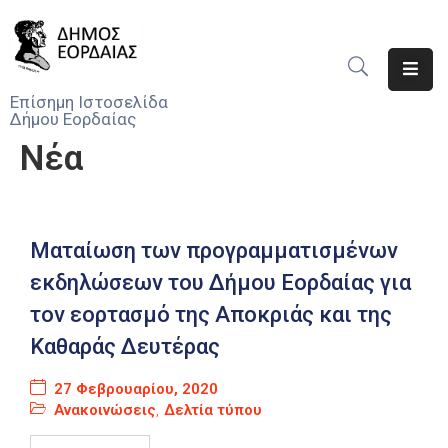
Αρχική
Επίσημη Ιστοσελίδα
Δήμου Εορδαίας
Ο
Νέα
Δήμος
Νέα
Υπηρεσίες
Ματαίωση των προγραμματισμένων
Του
εκδηλώσεων του Δήμου Εορδαίας για
Δήμου
τον εορτασμό της Αποκριάς και της
Προσκλήσεις
Καθαράς Δευτέρας
Αποφάσεις
27 Φεβρουαρίου, 2020
Ανακοινώσεις
,
Δελτία τύπου
Τηλέφωνα