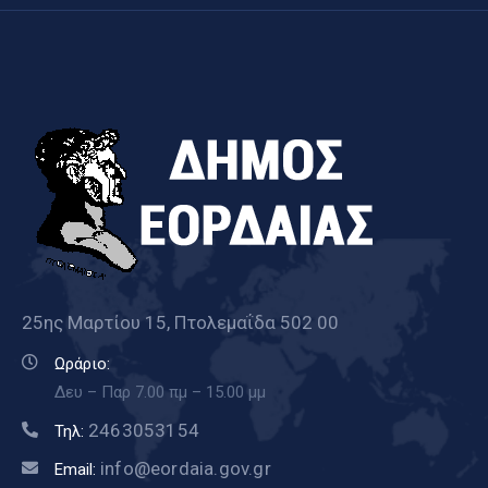
25ης Μαρτίου 15, Πτολεμαΐδα 502 00
Ωράριο:
Δευ – Παρ 7.00 πμ – 15.00 μμ
2463053154
Τηλ:
info@eordaia.gov.gr
Email: