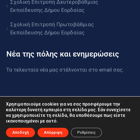
Σχολική Επιτροπή Δευτεροβάθμιας
Εκπαίδευσης Δήμου Εορδαίας
Σχολική Επιτροπή Πρωτοβάθμιας
Εκπαίδευσης Δήμου Εορδαίας
Νέα της πόλης και ενημερώσεις
Τα τελευταία νέα μας στέλνονται στο email σας.
Χρησιμοποιούμε cookies για να σας προσφέρουμε την
καλύτερη δυνατή εμπειρία στη σελίδα μας. Εάν συνεχίσετε
να χρησιμοποιείτε τη σελίδα, θα υποθέσουμε πως είστε
www.eordaia.gov.gr © 2022. Με επιφύλαξη παντός
ικανοποιημένοι με αυτό.
δικαιώματος
Αποδοχή
Απόρριψη
Ρυθμίσεις