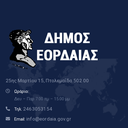
25ης Μαρτίου 15, Πτολεμαΐδα 502 00
Ωράριο:
Δευ – Παρ 7.00 πμ – 15.00 μμ
2463053154
Τηλ:
info@eordaia.gov.gr
Email: