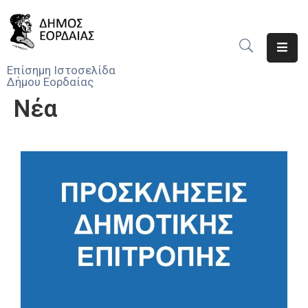
Αρχική
Επίσημη Ιστοσελίδα
Δήμου Εορδαίας
Ο
Νέα
Δήμος
Νέα
Υπηρεσίες
Του
Δήμου
Προσκλήσεις
Αποφάσεις
Τηλέφωνα