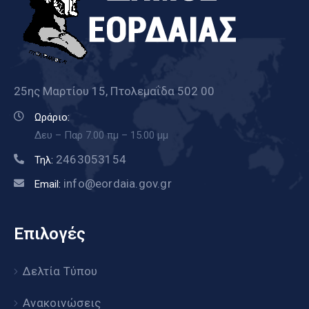
25ης Μαρτίου 15, Πτολεμαΐδα 502 00
Ωράριο:
Δευ – Παρ 7.00 πμ – 15.00 μμ
2463053154
Τηλ:
info@eordaia.gov.gr
Email:
Επιλογές
Δελτία Τύπου
Ανακοινώσεις