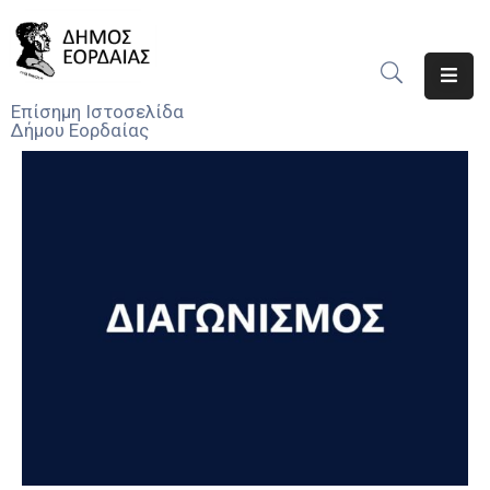
Αρχική
Επίσημη Ιστοσελίδα
Δήμου Εορδαίας
Ο
Δήμος
Νέα
Υπηρεσίες
Του
Δήμου
Προσκλήσεις
Αποφάσεις
Τηλέφωνα